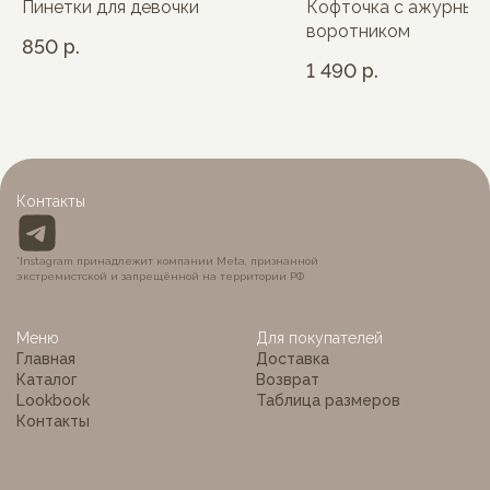
Пинетки для девочки
Кофточка с ажурным
воротником
850
р.
1 490
р.
Контакты
*Instagram принадлежит компании Meta, признанной
экстремистской и запрещённой на территории РФ
Меню
Для покупателей
Главная
Доставка
Каталог
Возврат
Lookbook
Таблица размеров
Контакты