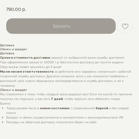
790,00
р.
Заказать
Доставка
Обмен и возврат
Доставка
Сроки и стоимость доставки
зависят от выбранной вами службы доставки!
При оформлении заказа от 10000 т.р. бесплатная доставка до пункта выдачи.
Сбор заказа может занимать до 4 дней
Мы не несем ответственность
за действия или задержки, связанные с работой
сторонней службы доставки. Другими словами, если у вас возникли проблемы с
доставкой, вам нужно обращаться непосредственно в службу доставки, а не к
продавцу.
Обмен и возврат
Мы стремимся к тому, чтобы каждый заказ радовал вас! Если по какой-то причине
покупка не подошла, у вас есть
7
дней
, чтобы вернуть или обменять товар.
Важно:
Товар должен быть в
новом состоянии
, с сохранённой
биркой
и без следов
носки.
Возврат и обмен осуществляются в соответствии с законодательством РФ.
Расходы на обратную доставку покупатель берет на себя.