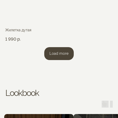
Жилетка дутая
1 990
р.
Load more
Lookbook