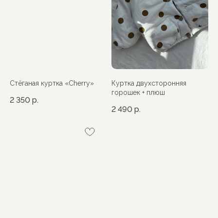
Стёганая куртка «Cherry»
Куртка двухсторонняя
горошек + плюш
2 350
р.
2 490
р.