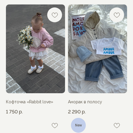
Кофточка «Rabbit love»
Анорак в полосу
1 750
р.
2 290
р.
New