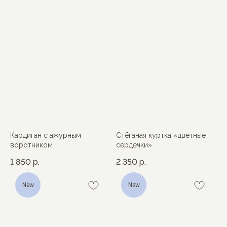
Кардиган с ажурным
Стёганая куртка «цветные
воротником
сердечки»
1 850
р.
2 350
р.
New
New