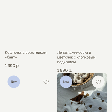
Кофточка с воротником
Лёгкая джинсовка в
«бант»
цветочек с хлопковым
подкладом
1 390
р.
1 890
р.
New
New