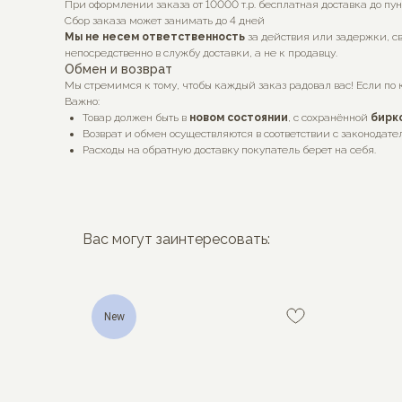
При оформлении заказа от 10000 т.р. бесплатная доставка до пу
Сбор заказа может занимать до 4 дней
Мы не несем ответственность
за действия или задержки, св
непосредственно в службу доставки, а не к продавцу.
Обмен и возврат
Мы стремимся к тому, чтобы каждый заказ радовал вас! Если по 
Важно:
Товар должен быть в
новом состоянии
, с сохранённой
бирк
Возврат и обмен осуществляются в соответствии с законодате
Расходы на обратную доставку покупатель берет на себя.
Вас могут заинтересовать:
New