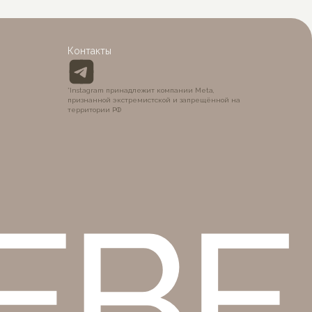
BÉ
Контакты
*Instagram принадлежит компании Meta,
признанной экстремистской и запрещённой на
территории РФ