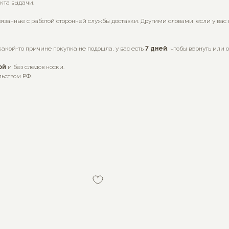
нкта выдачи.
язанные с работой сторонней службы доставки. Другими словами, если у вас
какой-то причине покупка не подошла, у вас есть
7
дней
, чтобы вернуть или 
ой
и без следов носки.
льством РФ.