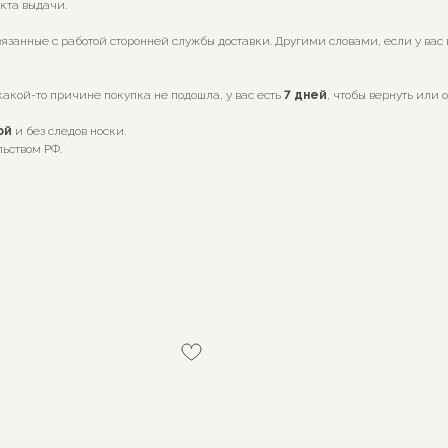
нкта выдачи.
язанные с работой сторонней службы доставки. Другими словами, если у вас
какой-то причине покупка не подошла, у вас есть
7
дней
, чтобы вернуть или 
ой
и без следов носки.
льством РФ.