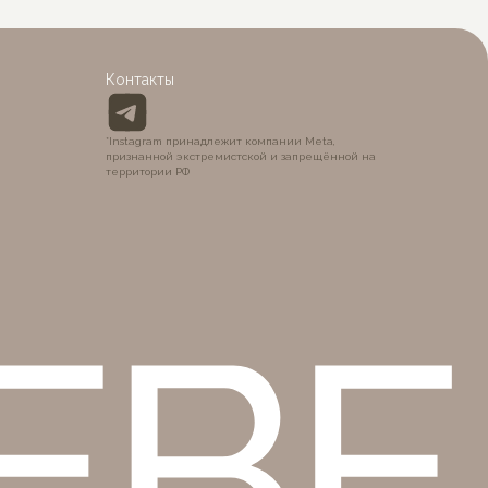
BÉ
Контакты
*Instagram принадлежит компании Meta,
признанной экстремистской и запрещённой на
территории РФ