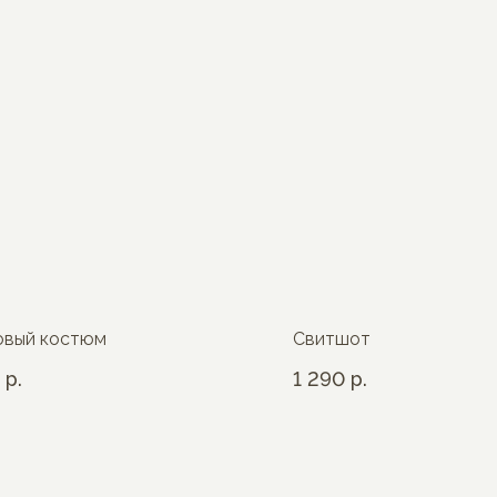
овый костюм
Свитшот
р.
1 290
р.