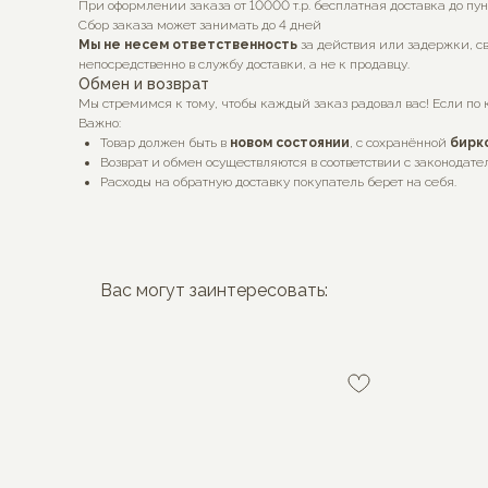
При оформлении заказа от 10000 т.р. бесплатная доставка до пу
Сбор заказа может занимать до 4 дней
Мы не несем ответственность
за действия или задержки, св
непосредственно в службу доставки, а не к продавцу.
Обмен и возврат
Мы стремимся к тому, чтобы каждый заказ радовал вас! Если по 
Важно:
Товар должен быть в
новом состоянии
, с сохранённой
бирк
Возврат и обмен осуществляются в соответствии с законодате
Расходы на обратную доставку покупатель берет на себя.
Вас могут заинтересовать: