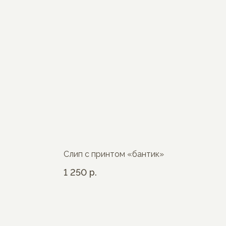
Слип с принтом «бантик»
1 250
р.