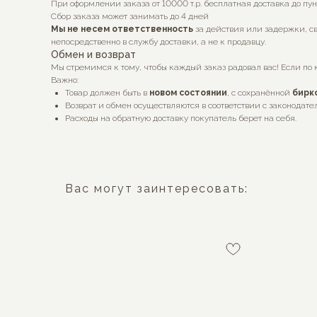
При оформлении заказа от 10000 т.р. бесплатная доставка до пу
Сбор заказа может занимать до 4 дней
Мы не несем ответственность
за действия или задержки, св
непосредственно в службу доставки, а не к продавцу.
Обмен и возврат
Мы стремимся к тому, чтобы каждый заказ радовал вас! Если по 
Важно:
Товар должен быть в
новом состоянии
, с сохранённой
бирк
Возврат и обмен осуществляются в соответствии с законодате
Расходы на обратную доставку покупатель берет на себя.
Вас могут заинтересовать: