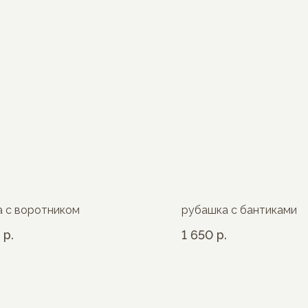
 с воротником
рубашка с бантиками
р.
1 650
р.