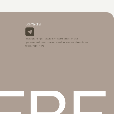
BÉ
Контакты
*Instagram принадлежит компании Meta,
признанной экстремистской и запрещённой на
территории РФ