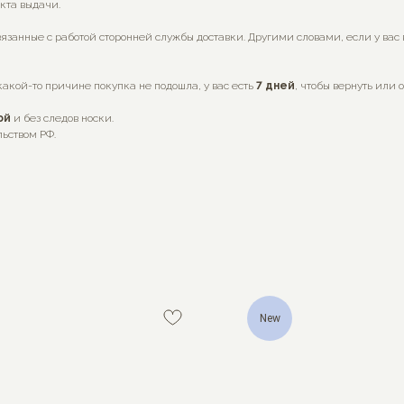
нкта выдачи.
язанные с работой сторонней службы доставки. Другими словами, если у вас
какой-то причине покупка не подошла, у вас есть
7
дней
, чтобы вернуть или 
ой
и без следов носки.
льством РФ.
New