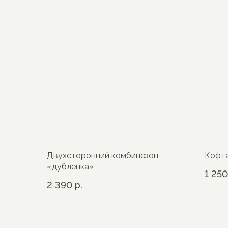
Двухсторонний комбинезон
Кофта
«дубленка»
1 250
2 390
р.