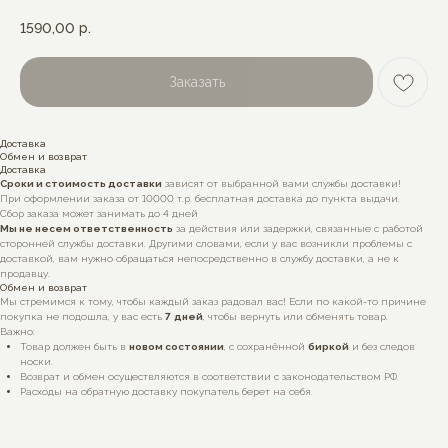
1590,00
р.
Заказать
Доставка
Обмен и возврат
Доставка
Сроки и стоимость доставки
зависят от выбранной вами службы доставки!
При оформлении заказа от 10000 т.р. бесплатная доставка до пункта выдачи.
Сбор заказа может занимать до 4 дней
Мы не несем ответственность
за действия или задержки, связанные с работой
сторонней службы доставки. Другими словами, если у вас возникли проблемы с
доставкой, вам нужно обращаться непосредственно в службу доставки, а не к
продавцу.
Обмен и возврат
Мы стремимся к тому, чтобы каждый заказ радовал вас! Если по какой-то причине
покупка не подошла, у вас есть
7
дней
, чтобы вернуть или обменять товар.
Важно:
Товар должен быть в
новом состоянии
, с сохранённой
биркой
и без следов
носки.
Возврат и обмен осуществляются в соответствии с законодательством РФ.
Расходы на обратную доставку покупатель берет на себя.