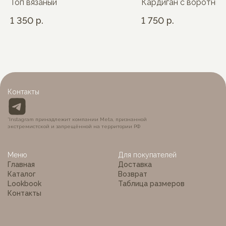
Топ вязаный
Кардиган с воротник
1 350
р.
1 750
р.
Контакты
*Instagram принадлежит компании Meta, признанной
экстремистской и запрещённой на территории РФ
Меню
Для покупателей
Главная
Доставка
Каталог
Возврат
Lookbook
Таблица размеров
Контакты