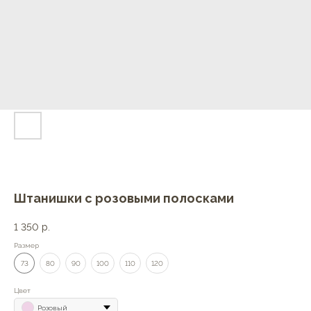
Штанишки с розовыми полосками
1 350
р.
Размер
73
80
90
100
110
120
Цвет
Розовый