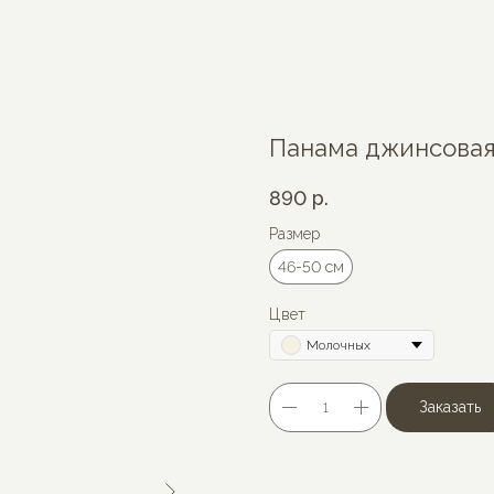
Панама джинсова
890
р.
Размер
46-50 см
Цвет
Молочных
Заказать