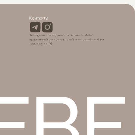
BÉ
Контакты
*Instagram принадлежит компании Meta,
признанной экстремистской и запрещённой на
территории РФ