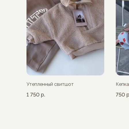
Утепленный свитшот
Кепка
1 750
р.
750
р