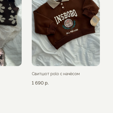
Свитшот polo с начёсом
1 690
р.