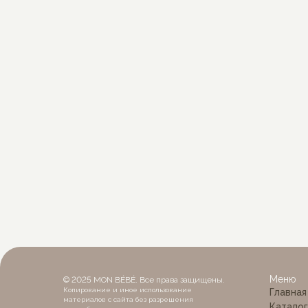
Футболка-кофта поло
Куртк
1 450
р.
2 49
Меню
© 2025 MON BÉBÉ. Все права защищены.
Копирование и иное использование
Главная
материалов с сайта без разрешения
Каталог