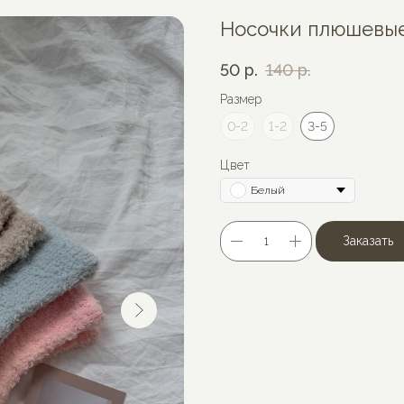
Носочки плюшевы
50
р.
140
р.
Размер
0-2
1-2
3-5
Цвет
Белый
Заказать