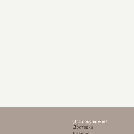
а с принтом «цветочек»
Шорты на резинке
0
р.
1 490
р.
Для покупателей
Доставка
Возврат