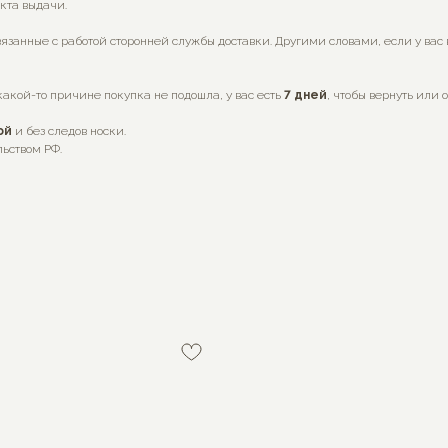
нкта выдачи.
язанные с работой сторонней службы доставки. Другими словами, если у вас
какой-то причине покупка не подошла, у вас есть
7
дней
, чтобы вернуть или 
ой
и без следов носки.
льством РФ.