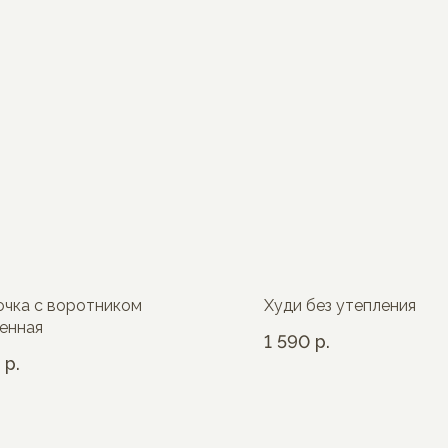
чка с воротником
Худи без утепления
енная
1 590
р.
р.