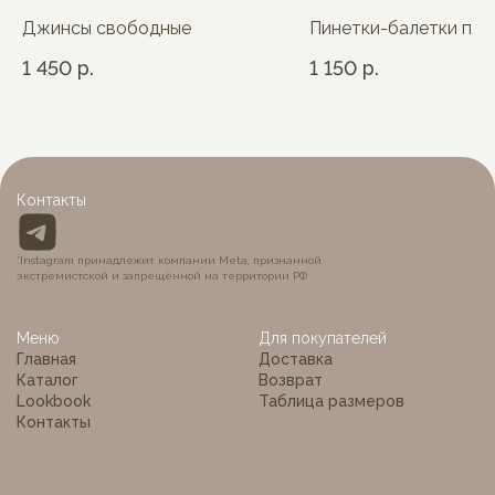
Джинсы свободные
Пинетки-балетки пл
1 450
р.
1 150
р.
Контакты
*Instagram принадлежит компании Meta, признанной
экстремистской и запрещённой на территории РФ
Меню
Для покупателей
Главная
Доставка
Каталог
Возврат
Lookbook
Таблица размеров
Контакты