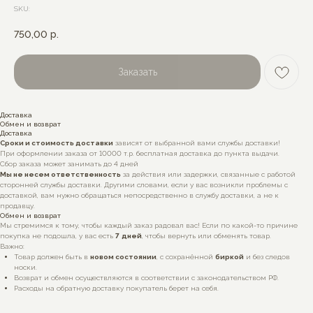
SKU:
750,00
р.
Заказать
Доставка
Обмен и возврат
Доставка
Сроки и стоимость доставки
зависят от выбранной вами службы доставки!
При оформлении заказа от 10000 т.р. бесплатная доставка до пункта выдачи.
Сбор заказа может занимать до 4 дней
Мы не несем ответственность
за действия или задержки, связанные с работой
сторонней службы доставки. Другими словами, если у вас возникли проблемы с
доставкой, вам нужно обращаться непосредственно в службу доставки, а не к
продавцу.
Обмен и возврат
Мы стремимся к тому, чтобы каждый заказ радовал вас! Если по какой-то причине
покупка не подошла, у вас есть
7
дней
, чтобы вернуть или обменять товар.
Важно:
Товар должен быть в
новом состоянии
, с сохранённой
биркой
и без следов
носки.
Возврат и обмен осуществляются в соответствии с законодательством РФ.
Расходы на обратную доставку покупатель берет на себя.