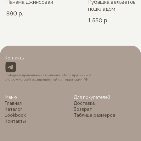
Панама джинсовая
Рубашка вельветовая
подкладом
890
р.
1 550
р.
Контакты
*Instagram принадлежит компании Meta, признанной
экстремистской и запрещённой на территории РФ
Меню
Для покупателей
Главная
Доставка
Каталог
Возврат
Lookbook
Таблица размеров
Контакты