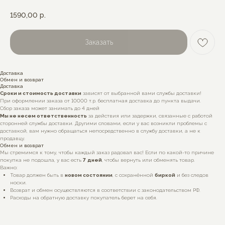
1590,00
р.
Заказать
Доставка
Обмен и возврат
Доставка
Сроки и стоимость доставки
зависят от выбранной вами службы доставки!
При оформлении заказа от 10000 т.р. бесплатная доставка до пункта выдачи.
Сбор заказа может занимать до 4 дней
Мы не несем ответственность
за действия или задержки, связанные с работой
сторонней службы доставки. Другими словами, если у вас возникли проблемы с
доставкой, вам нужно обращаться непосредственно в службу доставки, а не к
продавцу.
Обмен и возврат
Мы стремимся к тому, чтобы каждый заказ радовал вас! Если по какой-то причине
покупка не подошла, у вас есть
7
дней
, чтобы вернуть или обменять товар.
Важно:
Товар должен быть в
новом состоянии
, с сохранённой
биркой
и без следов
носки.
Возврат и обмен осуществляются в соответствии с законодательством РФ.
Расходы на обратную доставку покупатель берет на себя.