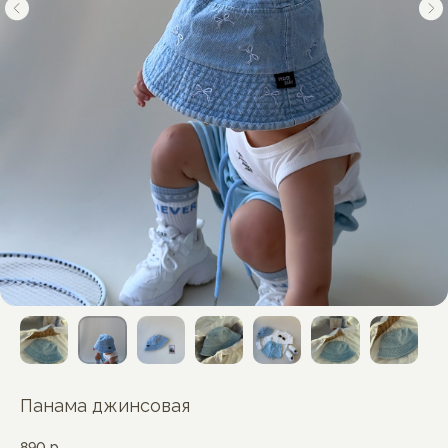
Панама джинсовая
890
р.