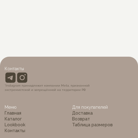
Сумка для девочки
Боди ciao
650
р.
1 690
р.
Контакты
*Instagram принадлежит компании Meta, признанной
экстремистской и запрещённой на территории РФ
Меню
Для покупателей
Главная
Доставка
Каталог
Возврат
Lookbook
Таблица размеров
Контакты