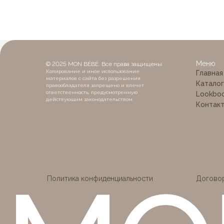
Меню
© 2025 MON BÉBÉ. Все права защищены.
Копирование и иное использование
Главная
MON
материалов с сайта без разрешения
Каталог
правообладателя запрещено и влечет
ответственность, предусмотренную
Lookbo
действующим законодательством.
Контак
Политика конфиденциальности
Догово