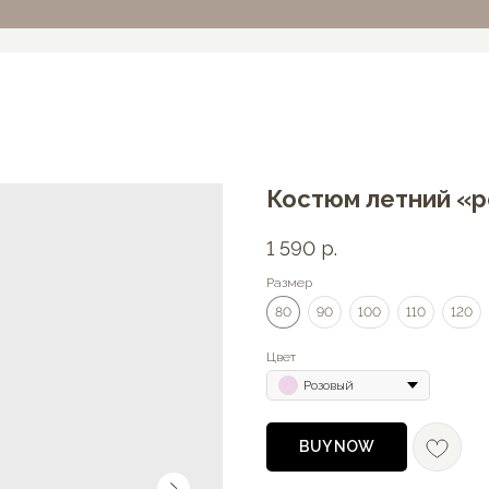
Костюм летний «po
1 590
р.
Размер
80
90
100
110
120
Цвет
Розовый
BUY NOW