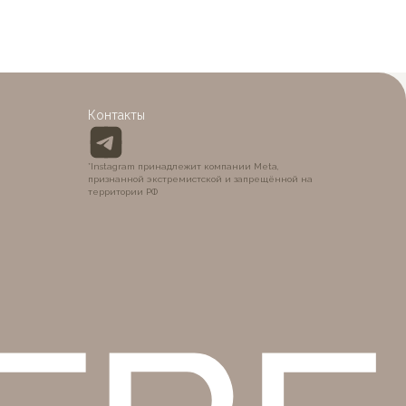
Контакты
BÉ
*Instagram принадлежит компании Meta,
признанной экстремистской и запрещённой на
территории РФ