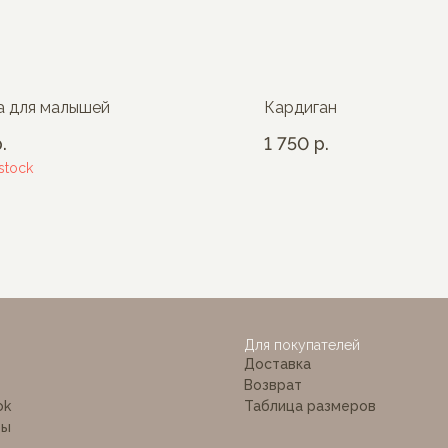
 для малышей
Кардиган
.
1 750
р.
 stock
 BÉ
Для покупателей
Доставка
Возврат
ok
Таблица размеров
ты