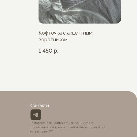
Кофточка с акцентным
воротником
1 450
р.
BÉ
Контакты
*Instagram принадлежит компании Meta,
признанной экстремистской и запрещённой на
территории РФ