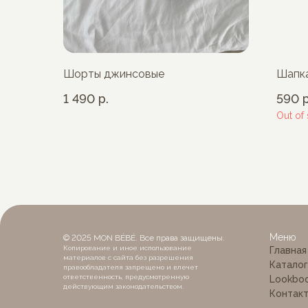
Шорты джинсовые
Шапка
1 490
р.
590
р
Out of
MON
Меню
© 2025 MON BÉBÉ. Все права защищены.
Копирование и иное использование
Главная
материалов с сайта без разрешения
Каталог
правообладателя запрещено и влечет
ответственность, предусмотренную
Lookbo
действующим законодательством.
Контак