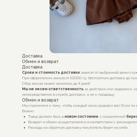
Доставка
Обмен и возврат
Доставка
Сроки и стоимость доставки
зависят от выбранной вами слу
При оформлении заказа от 10000 т.р. бесплатная доставка до пу
Сбор заказа может занимать до 4 дней
Мы не несем ответственность
за действия или задержки, св
непосредственно в службу доставки, а не к продавцу.
Обмен и возврат
Мы стремимся к тому, чтобы каждый заказ радовал вас! Если по 
Важно:
Товар должен быть в
новом состоянии
, с сохранённой
бирк
Возврат и обмен осуществляются в соответствии с законодате
Расходы на обратную доставку покупатель берет на себя.