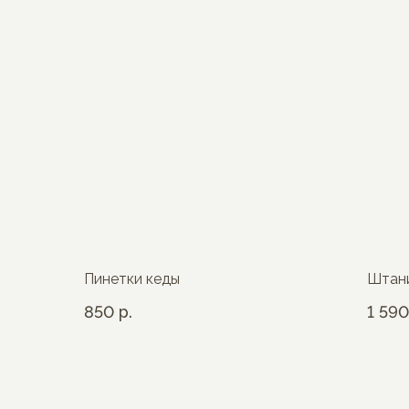
Пинетки кеды
Штан
850
р.
1 590