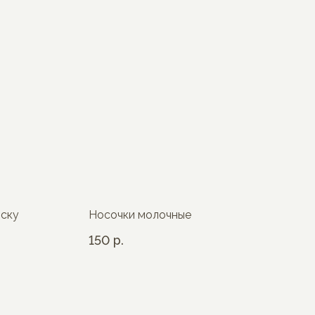
оску
Носочки молочные
150
р.