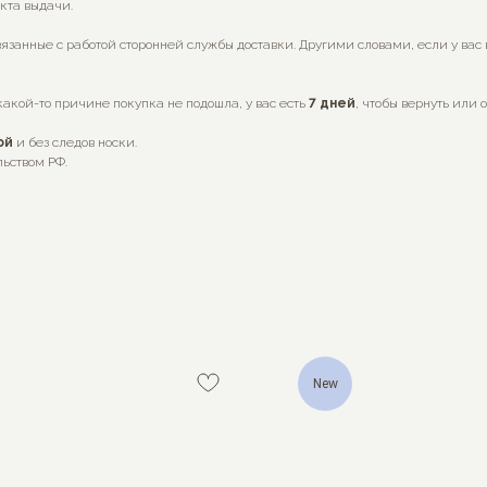
нкта выдачи.
язанные с работой сторонней службы доставки. Другими словами, если у вас
какой-то причине покупка не подошла, у вас есть
7
дней
, чтобы вернуть или 
ой
и без следов носки.
льством РФ.
New