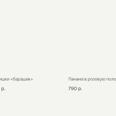
ишки «барашек»
Панама в розовую пол
р.
790
р.