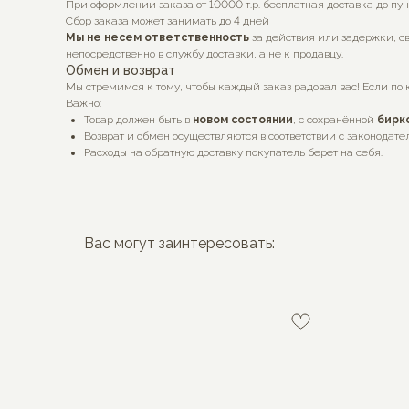
При оформлении заказа от 10000 т.р. бесплатная доставка до пу
Сбор заказа может занимать до 4 дней
Мы не несем ответственность
за действия или задержки, св
непосредственно в службу доставки, а не к продавцу.
Обмен и возврат
Мы стремимся к тому, чтобы каждый заказ радовал вас! Если по 
Важно:
Товар должен быть в
новом состоянии
, с сохранённой
бирк
Возврат и обмен осуществляются в соответствии с законодате
Расходы на обратную доставку покупатель берет на себя.
Вас могут заинтересовать: