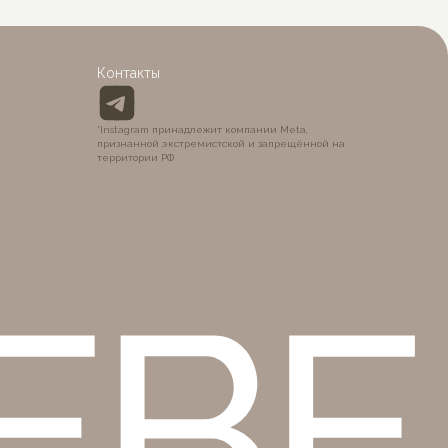
BÉ
Контакты
*Instagram принадлежит компании Meta,
признанной экстремистской и запрещённой на
территории РФ