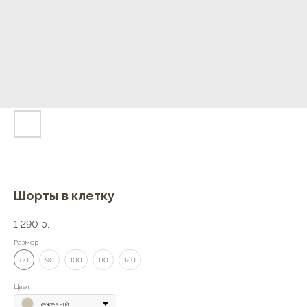
Шорты в клетку
1 290
р.
Размер
80
90
100
110
120
Цвет
Бежевый