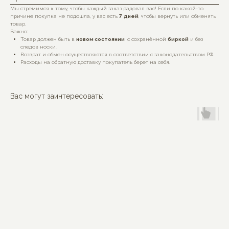
Мы стремимся к тому, чтобы каждый заказ радовал вас! Если по какой-то
причине покупка не подошла, у вас есть
7
дней
, чтобы вернуть или обменять
товар.
Важно:
Товар должен быть в
новом состоянии
, с сохранённой
биркой
и без
следов носки.
Возврат и обмен осуществляются в соответствии с законодательством РФ.
Расходы на обратную доставку покупатель берет на себя.
Вас могут заинтересовать:
MON BÉBÉ