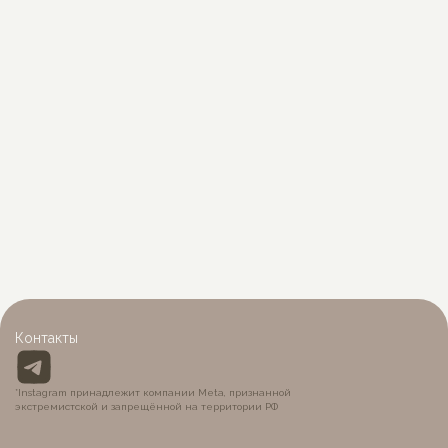
Варежки “love”
Жилетка вязаная
550
р.
1 350
р.
Контакты
*Instagram принадлежит компании Meta, признанной
экстремистской и запрещённой на территории РФ