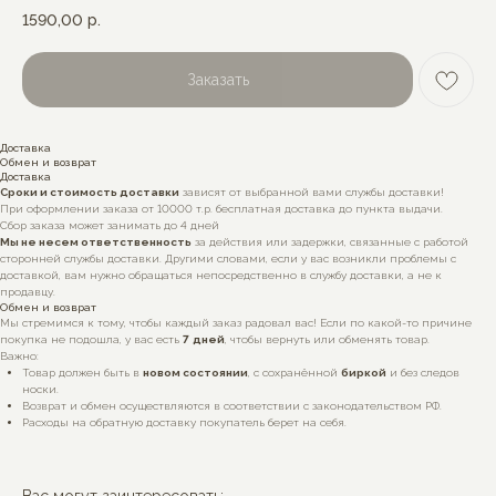
1590,00
р.
Заказать
Доставка
Обмен и возврат
Доставка
Сроки и стоимость доставки
зависят от выбранной вами службы доставки!
При оформлении заказа от 10000 т.р. бесплатная доставка до пункта выдачи.
Сбор заказа может занимать до 4 дней
Мы не несем ответственность
за действия или задержки, связанные с работой
сторонней службы доставки. Другими словами, если у вас возникли проблемы с
доставкой, вам нужно обращаться непосредственно в службу доставки, а не к
продавцу.
Обмен и возврат
Мы стремимся к тому, чтобы каждый заказ радовал вас! Если по какой-то причине
покупка не подошла, у вас есть
7
дней
, чтобы вернуть или обменять товар.
Важно:
Товар должен быть в
новом состоянии
, с сохранённой
биркой
и без следов
носки.
Возврат и обмен осуществляются в соответствии с законодательством РФ.
Расходы на обратную доставку покупатель берет на себя.