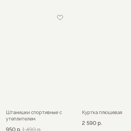
MON BÉBÉ
Штанишки спортивные с
Куртка плюшевая
утеплителем
2 590
р.
950
р.
1 490
р.