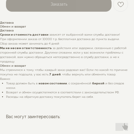
Заказать
Доставка
Обмен и возврат
Доставка
Сроки и стоимость доставки
зависят от выбранной вами службы доставки!
При оформлении заказа от 10000 т.р. бесплатная доставка до пункта выдачи.
Сбор заказа может занимать до 4 дней
Мы не несем ответственность
за действия или задержки, связанные с работой
сторонней службы доставки. Другими словами, если у вас возникли проблемы с
доставкой, вам нужно обращаться непосредственно в службу доставки, а не к
продавцу.
Обмен и возврат
Мы стремимся к тому, чтобы каждый заказ радовал вас! Если по какой-то причине
покупка не подошла, у вас есть
7
дней
, чтобы вернуть или обменять товар.
Важно:
Товар должен быть в
новом состоянии
, с сохранённой
биркой
и без следов
носки.
Возврат и обмен осуществляются в соответствии с законодательством РФ.
Расходы на обратную доставку покупатель берет на себя.
Вас могут заинтересовать: