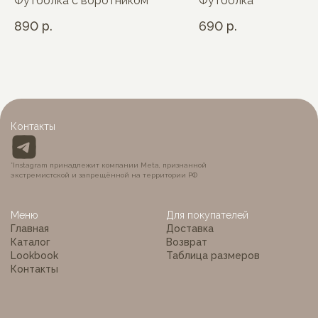
Футболка с воротником
Футболка
890
р.
690
р.
Контакты
*Instagram принадлежит компании Meta, признанной
экстремистской и запрещённой на территории РФ
Меню
Для покупателей
Главная
Доставка
Каталог
Возврат
Lookbook
Таблица размеров
Контакты