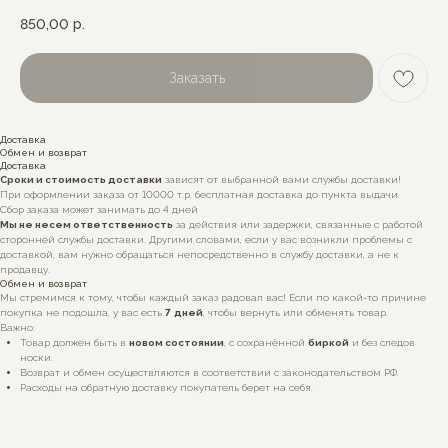
850,00
р.
Заказать
Доставка
Обмен и возврат
Доставка
Сроки и стоимость доставки
зависят от выбранной вами службы доставки!
При оформлении заказа от 10000 т.р. бесплатная доставка до пункта выдачи.
Сбор заказа может занимать до 4 дней
Мы не несем ответственность
за действия или задержки, связанные с работой
сторонней службы доставки. Другими словами, если у вас возникли проблемы с
доставкой, вам нужно обращаться непосредственно в службу доставки, а не к
продавцу.
Обмен и возврат
Мы стремимся к тому, чтобы каждый заказ радовал вас! Если по какой-то причине
покупка не подошла, у вас есть
7
дней
, чтобы вернуть или обменять товар.
Важно:
Товар должен быть в
новом состоянии
, с сохранённой
биркой
и без следов
носки.
Возврат и обмен осуществляются в соответствии с законодательством РФ.
Расходы на обратную доставку покупатель берет на себя.